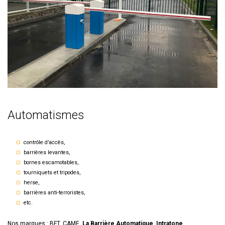
Automatismes
contrôle d’accès,
barrières levantes,
bornes escamotables,
tourniquets et tripodes,
herse,
barrières anti-terroristes,
etc.
Nos marques : BFT, CAME,
La Barrière Automatique
,
Intratone